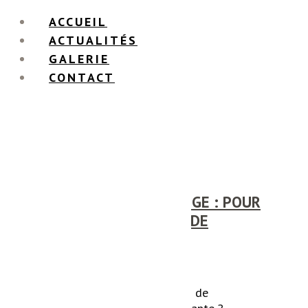
ACCUEIL
ACTUALITÉS
GALERIE
CONTACT
BÉTON CIRÉ À RUSSANGE : POUR
UN REVÊTEMENT SOLIDE
À la recherche d'une solution de