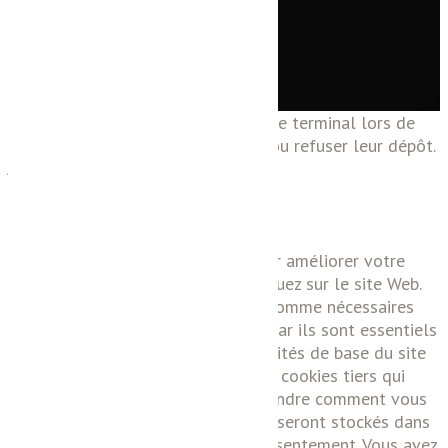
confidentialité
Site propulsé par
INOVA WEB
Ce site dépose des cookies sur votre terminal lors de
votre visite. Vous pouvez accepter ou refuser leur dépôt.
J'accepte
Je refuse
En savoir plus
Fermer
Ce site Web utilise des cookies pour améliorer votre
expérience pendant que vous naviguez sur le site Web.
Parmi ceux-ci, les cookies classés comme nécessaires
sont stockés sur votre navigateur car ils sont essentiels
au fonctionnement des fonctionnalités de base du site
Web. Nous utilisons également des cookies tiers qui
nous aident à analyser et à comprendre comment vous
utilisez ce site Web. Ces cookies ne seront stockés dans
votre navigateur qu'avec votre consentement. Vous avez