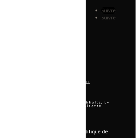
Suivre
SUIVEZ-NOUS SUR LES RÉSEAUX
SOCIAUX
Suivre
BUREAU
+ 352 28 79 90 00
GSM
+352 691 876 450
NOUS ÉCRIRE
Voir l'adresse email
17 rue Helen Buchholtz, L-
NOUS TROUVER
4048 Esch-sur-Alzette
© tous droits réservés
plan du site
-
mentions légales
-
politique de