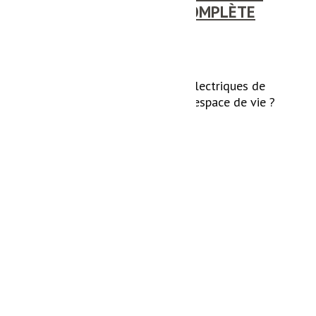
UNE INSTALLATION COMPLÈTE
Vous cherchez des services électriques de
qualité pour illuminer votre espace de vie ?
Onud Innov' est votre...
Lire la suite