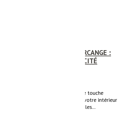
BÉTON CIRÉ À MONDERCANGE :
OPTEZ POUR L’EFFICACITÉ
Vous cherchez à apporter une touche
contemporaine et durable à votre intérieur
à Mondercange ? Découvrez les...