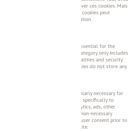
également la possibilité de désactiver ces cookies. Mais
la désactivation de certains de ces cookies peut
affecter votre expérience de navigation.
Necessary
Necessary
Toujours activé
Necessary cookies are absolutely essential for the
website to function properly. This category only includes
cookies that ensures basic functionalities and security
features of the website. These cookies do not store any
personal information.
Non-necessary
Non-necessary
Any cookies that may not be particularly necessary for
the website to function and is used specifically to
collect user personal data via analytics, ads, other
embedded contents are termed as non-necessary
cookies. It is mandatory to procure user consent prior to
running these cookies on your website.