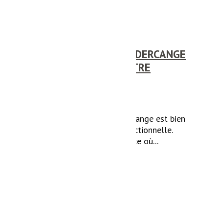
SALLE DE BAIN À MONDERCANGE
: POUR VOTRE BIEN-ÊTRE
Une salle de bain à Mondercange est bien
plus qu'une simple pièce fonctionnelle.
C'est un sanctuaire de détente où...
Lire la suite