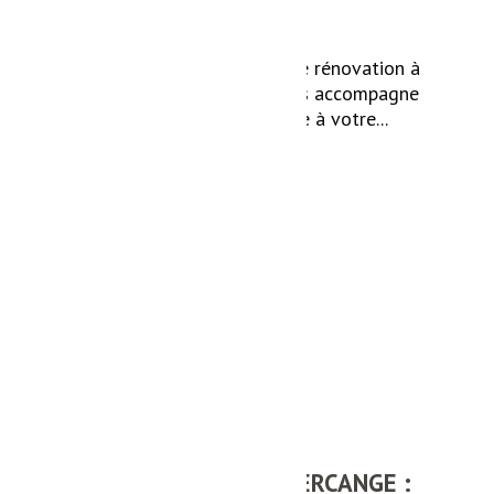
À la recherche de services de rénovation à
Russange ? Onud Innov' vous accompagne
pour donner une nouvelle vie à votre...
Lire la suite
ÉLECTRICITÉ À MONDERCANGE :