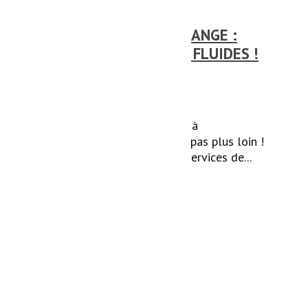
PLOMBIER À MONDERCANGE :
FAITES CIRCULER VOS FLUIDES !
Vous recherchez un plombier à
Mondercange ? Ne cherchez pas plus loin !
Onud Innov' vous offre des services de...
Lire la suite