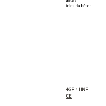
revêtement moderne et élégante ?
Découvrez les possibilités infinies du béton
ciré à...
Lire la suite
RÉNOVATION À RUSSANGE : UNE
REMISE À NEUF EFFICACE